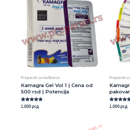
Preparati za muškarce
Preparati z
Kamagra Gel Vol 1 | Cena od
Kamagra
500 rsd | Potencija
pakovan
Rated
Rated
1.000
рсд
1.000
рсд
5.00
5.00
out of 5
out of 5