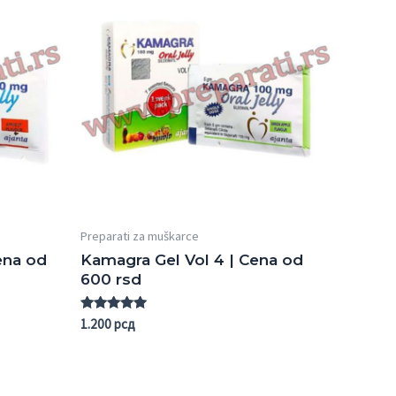
Preparati za muškarce
ena od
Kamagra Gel Vol 4 | Cena od
600 rsd
Rated
1.200
рсд
5.00
out of 5