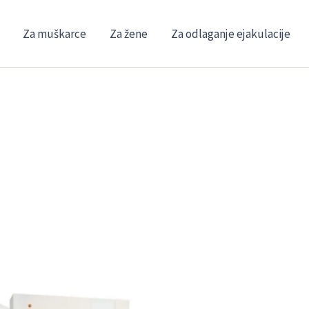
Za muškarce
Za žene
Za odlaganje ejakulacije