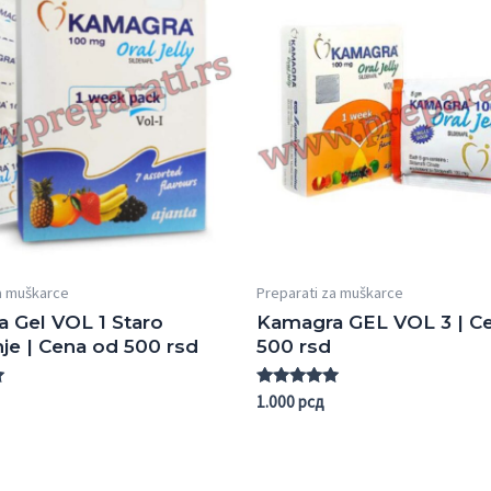
a muškarce
Preparati za muškarce
 Gel VOL 1 Staro
Kamagra GEL VOL 3 | C
je | Cena od 500 rsd
500 rsd
Rated
1.000
рсд
5.00
out of 5