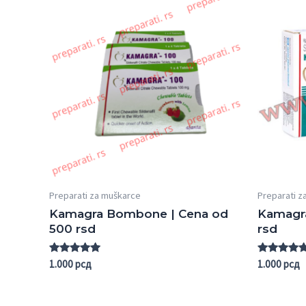
Preparati za muškarce
Preparati z
Kamagra Bombone | Cena od
Kamagr
500 rsd
rsd
Rated
Rated
1.000
рсд
1.000
рсд
5.00
5.00
out of 5
out of 5