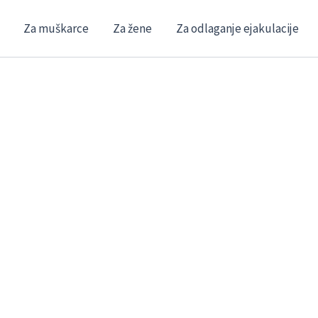
Za muškarce
Za žene
Za odlaganje ejakulacije