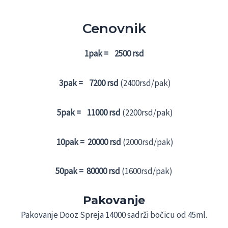
customer
was:
is:
rating
3.000 рсд.
2.500 рсд.
Cenovnik
1pak = 2500 rsd
3pak = 7200 rsd
(2400rsd/pak)
5pak = 11000 rsd
(2200rsd/pak)
10pak = 20000 rsd
(2000rsd/pak)
50pak = 80000 rsd
(1600rsd/pak)
Pakovanje
Pakovanje Dooz Spreja 14000 sadrži bočicu od 45ml.