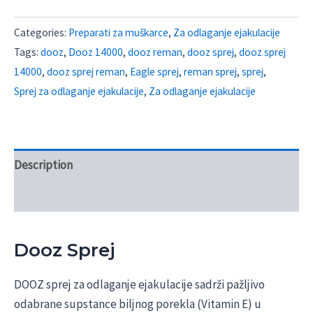
Categories:
Preparati za muškarce
,
Za odlaganje ejakulacije
Tags:
dooz
,
Dooz 14000
,
dooz reman
,
dooz sprej
,
dooz sprej
14000
,
dooz sprej reman
,
Eagle sprej
,
reman sprej
,
sprej
,
Sprej za odlaganje ejakulacije
,
Za odlaganje ejakulacije
Description
Reviews (3)
Dooz Sprej
DOOZ sprej za odlaganje ejakulacije sadrži pažljivo
odabrane supstance biljnog porekla (Vitamin E) u