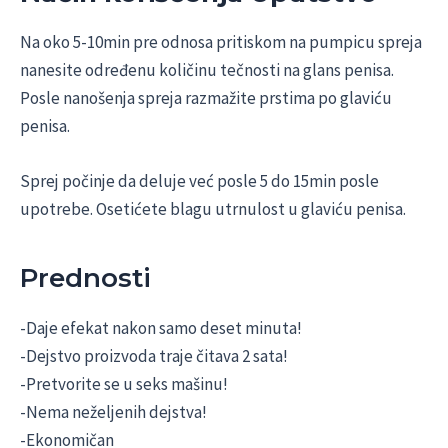
Na oko 5-10min pre odnosa pritiskom na pumpicu spreja
nanesite određenu količinu tečnosti na glans penisa.
Posle nanošenja spreja razmažite prstima po glaviću
penisa.
Sprej počinje da deluje već posle 5 do 15min posle
upotrebe. Osetićete blagu utrnulost u glaviću penisa.
Prednosti
-Daje efekat nakon samo deset minuta!
-Dejstvo proizvoda traje čitava 2 sata!
-Pretvorite se u seks mašinu!
-Nema neželjenih dejstva!
-Ekonomičan