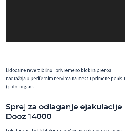
Lidocaine reverzibilno i privremeno blokira prenos
nadražaja u perifernim nervima na mestu primene penisu
(polni organ).
Sprej za odlaganje ejakulacije
Dooz 14000
Lokalni anestetik blokira započinjanje i širenje akcionog