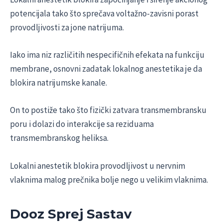
potencijala tako što sprečava voltažno-zavisni porast
provodljivosti za jone natrijuma.
Iako ima niz različitih nespecifičnih efekata na funkciju
membrane, osnovni zadatak lokalnog anestetika je da
blokira natrijumske kanale.
On to postiže tako što fizički zatvara transmembransku
poru i dolazi do interakcije sa reziduama
transmembranskog heliksa.
Lokalni anestetik blokira provodljivost u nervnim
vlaknima malog prečnika bolje nego u velikim vlaknima.
Dooz Sprej Sastav