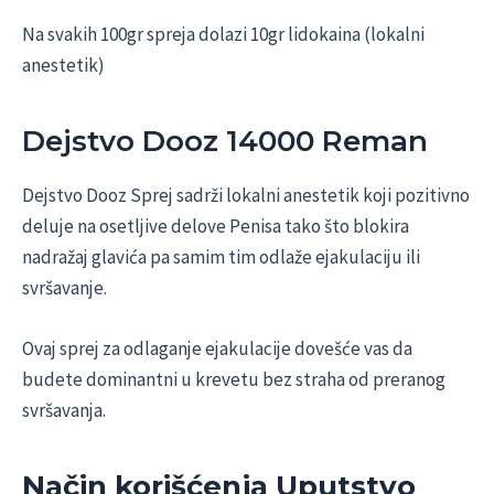
Na svakih 100gr spreja dolazi 10gr lidokaina (lokalni
anestetik)
Dejstvo Dooz 14000 Reman
Dejstvo Dooz Sprej sadrži lokalni anestetik koji pozitivno
deluje na osetljive delove Penisa tako što blokira
nadražaj glavića pa samim tim odlaže ejakulaciju ili
svršavanje.
Ovaj sprej za odlaganje ejakulacije dovešće vas da
budete dominantni u krevetu bez straha od preranog
svršavanja.
Način korišćenja Uputstvo