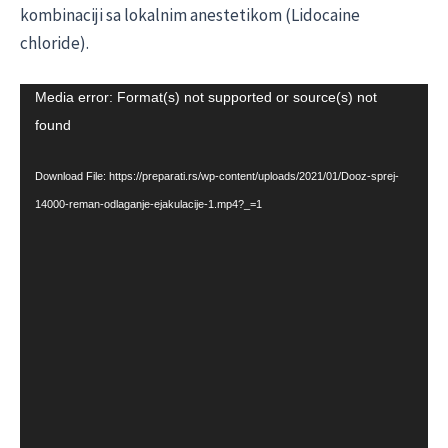
kombinaciji sa lokalnim anestetikom (Lidocaine
chloride).
Video
Media error: Format(s) not supported or source(s) not
Player
found
Download File: https://preparati.rs/wp-content/uploads/2021/01/Dooz-sprej-
14000-reman-odlaganje-ejakulacije-1.mp4?_=1