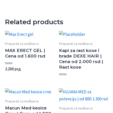
Related products
Preparati za muškarce
Preparati za muškarce
MAX ERECT GEL |
Kapi za rast kose i
Cena od 1.600 rsd
brade DEXE HAIR |
Cena od 2.000 rsd |
Rast kose
Rated
2.200
рсд
0
out
of
Rated
5
0
out
of
5
Preparati za muškarce
Macun Med kesice
Preparati za muškarce