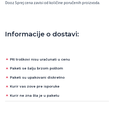
Dooz Sprej cena zavisi od količine poručenih proizvoda.
.
Informacije o dostavi:
Ptt troškovi nisu uračunati u cenu
Paketi se šalju brzom poštom
Paketi su upakovani diskretno
Kurir vas zove pre isporuke
Kurir ne zna šta je u paketu