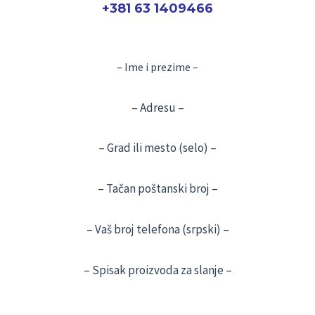
+381 63 1409466
– Ime i prezime –
– Adresu –
– Grad ili mesto (selo) –
– Tačan poštanski broj –
– Vaš broj telefona (srpski) –
– Spisak proizvoda za slanje –