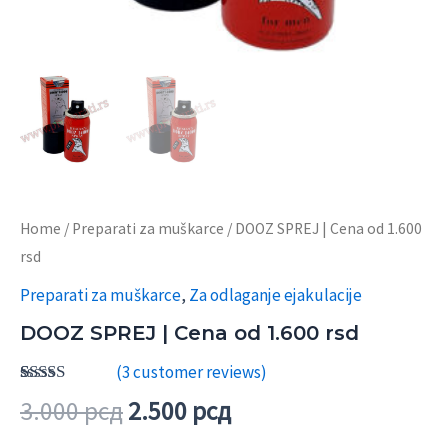
Home
/
Preparati za muškarce
/ DOOZ SPREJ | Cena od 1.600
rsd
Preparati za muškarce
,
Za odlaganje ejakulacije
DOOZ SPREJ | Cena od 1.600 rsd
(
3
customer reviews)
Rated
1
5.00
Original
Current
3.000
рсд
2.500
рсд
out of 5
based on
price
price
–